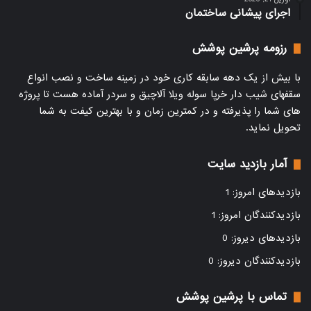
اجرای پیشانی ساختمان
انواع آلاچیق به عنوان سرپناه برای گذراندن ساعاتی از روز
استفاده می شوند.این آلاچیق های کوچک و بزرگ در فضای
رزومه پرشین پوشش
سبز و مکان های باز نصب می شوند. با نشستن زیر آلاچیق از
با بیش از یک دهه سابقه کاری خود در زمینه ساخت و نصب انواع
گزند باد و باران و تابش نور مستقیم خورشید در امان هستید.
سقفهای شیب دار خرپا سوله ویلا آلاچیق و سردر آماده هست تا پروژه
در آلاچیق فلزی از فلز به عنوان متریال اصلی ساخت استفاده
های شما را پذیرفته و در کمترین زمان و با بهترین کیفت به شما
شده است.
تحویل نماید.
به طور عمده آهن برای طراحی آلاچیق های فلزی مورد
استفاده قرار می گیرد فلزات قابلیت شکل پذیری بالایی دارند و
آمار بازدید سایت
برای ساخت آلاچیق بیشترین کاربرد را دارند. انواع طرح های
شکیل و مدرن یا الگوهایی از آلاچیق سنتی را می توان با
بازدیدهای امروز:
1
فلزات طراحی کرد. معمولا در ساخت آلاچیق بدنه و اسکلت کار
بازدیدکنندگان امروز:
1
از فلز اجرا می شود ولی سقف آلاچیق می تواند فلزی، چوبی یا
بازدیدهای دیروز:
0
شیشه ای طراحی شود.
بازدیدکنندگان دیروز:
0
تماس با پرشین پوشش​
اجرای پیشانی ساختمان